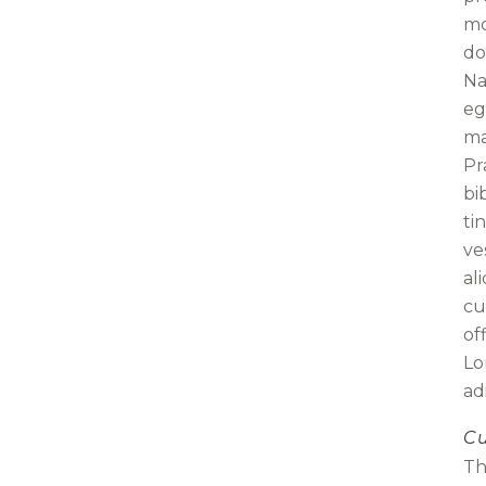
mo
do
Na
eg
ma
Pr
bi
ti
ve
al
cu
of
Lo
adi
Cu
Th