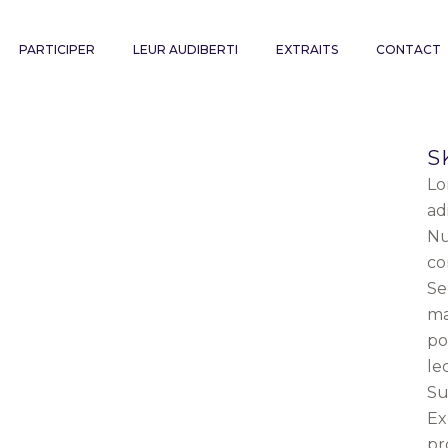
PARTICIPER
LEUR AUDIBERTI
EXTRAITS
CONTACT
S
Lo
ad
Nu
co
Se
ma
po
le
Su
Ex
pr