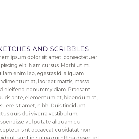
KETCHES AND SCRIBBLES
rem ipsum dolor sit amet, consectetuer
ipiscing elit. Nam cursus. Morbi ut mi.
llam enim leo, egestas id, aliquam
ndimentum at, laoreet mattis, massa.
d eleifend nonummy diam. Praesent
uris ante, elementum et, bibendum at,
suere sit amet, nibh. Duis tincidunt
ctus quis dui viverra vestibulum.
spendisse vulputate aliquam dui.
cepteur sint occaecat cupidatat non
oident, sunt in culpa qui officia deserunt