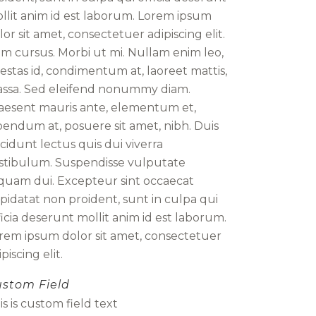
llit anim id est laborum. Lorem ipsum
lor sit amet, consectetuer adipiscing elit.
m cursus. Morbi ut mi. Nullam enim leo,
estas id, condimentum at, laoreet mattis,
ssa. Sed eleifend nonummy diam.
aesent mauris ante, elementum et,
bendum at, posuere sit amet, nibh. Duis
ncidunt lectus quis dui viverra
stibulum. Suspendisse vulputate
iquam dui. Excepteur sint occaecat
pidatat non proident, sunt in culpa qui
ficia deserunt mollit anim id est laborum.
rem ipsum dolor sit amet, consectetuer
piscing elit.
stom Field
is is custom field text