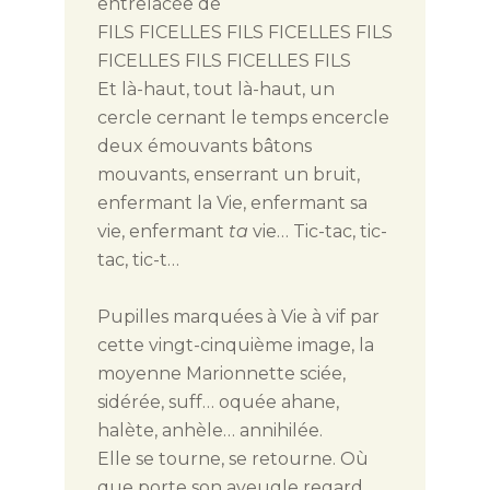
entrelacée de
FILS FICELLES FILS FICELLES FILS
FICELLES FILS FICELLES FILS
Et là-haut, tout là-haut, un
cercle cernant le temps encercle
deux émouvants bâtons
mouvants, enserrant un bruit,
enfermant la Vie, enfermant sa
vie, enfermant
ta
vie… Tic-tac, tic-
tac, tic-t…
Pupilles marquées à Vie à vif par
cette vingt-cinquième image, la
moyenne Marionnette sciée,
sidérée, suff… oquée ahane,
halète, anhèle… annihilée.
Elle se tourne, se retourne. Où
que porte son aveugle regard,