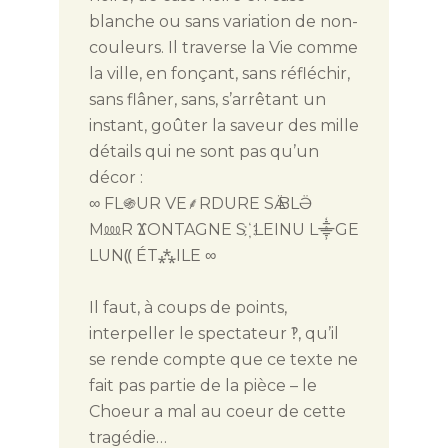
blanche ou sans variation de non-
couleurs. Il traverse la Vie comme
la ville, en fonçant, sans réfléchir,
sans flâner, sans, s’arrêtant un
instant, goûter la saveur des mille
détails qui ne sont pas qu’un
décor :
∞ FL֍UR VE⸙RDURE SӒ BLӚ
M⅏R ϪONTAGNE S ҉ LEI
NU L
⸎GE
LUN⸨ ÉT⁂ILE ∞
Il faut, à coups de points,
interpeller le spectateur
‽
, qu’il
se rende compte que ce texte ne
fait pas partie de la pièce – le
Choeur a mal au coeur de cette
tragédie…