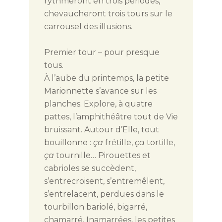
rythmeront en trois périodes,
chevaucheront trois tours sur le
carrousel des illusions.
Premier tour – pour presque
tous.
À l’aube du printemps, la petite
Marionnette s’avance sur les
planches. Explore, à quatre
pattes, l’amphithéâtre tout de Vie
bruissant. Autour d’Elle, tout
bouillonne :
ça
frétille,
ça
tortille,
ça
tournille… Pirouettes et
cabrioles se succèdent,
s’entrecroisent, s’entremêlent,
s’entrelacent, perdues dans le
tourbillon bariolé, bigarré,
chamarré. Inamarrées, les petites