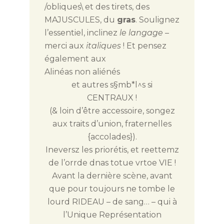
/obliques\ et des tirets, des
MAJUSCULES, du
gras
. Soulignez
l’essentiel, inclinez
le langage
–
merci aux
italiques
! Et pensez
également aux
Alinéas non aliénés
et autres s§mb*l^s si
CENTRAUX !
(
& loin d’être accessoire, songez
aux traits d’union, fraternelles
{accolades}).
Ineversz les priorétis, et reettemz
de l’orrde dnas totue vrtoe VIE !
Avant la dernière scène, avant
que pour toujours ne tombe le
lourd RIDEAU – de sang… – qui à
l’Unique Représentation