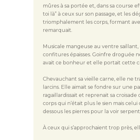
mûres à sa portée et, dans sa course eff
toi là” à ceux sur son passage, et les d
triomphalement les corps, formant avec s
remarquait.
Musicale mangeuse au ventre saillant, el
confitures épaisses. Goinfre droguée ne
avait ce bonheur et elle portait cett
Chevauchant sa vieille carne, elle ne t
larcins. Elle aimait se fondre sur une pa
ragaillardissait et reprenait sa croisa
corps qui n’était plus le sien mais celui d
dessous les pierres pour la voir serpent
À ceux qui s’approchaient trop près, elle