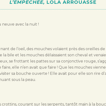
L’EMPÊCHÉE
,
LOLA ARROUASSE
au neuve avec la nuit !
ant de l’oeil, des mouches volaient près des oreilles d
e la bile et les mouches délaissaient son cheval et venai
 yeux, se frottant les pattes sur sa conjonctive rouge, s’a
e faire, elle n’en avait que faire ! Que les mouches vie
isiter sa bouche ouverte ! Elle avait pour elle son rire d’
muant sous la peau.
s crottins, courant sur les serpents, tantôt main à la bou