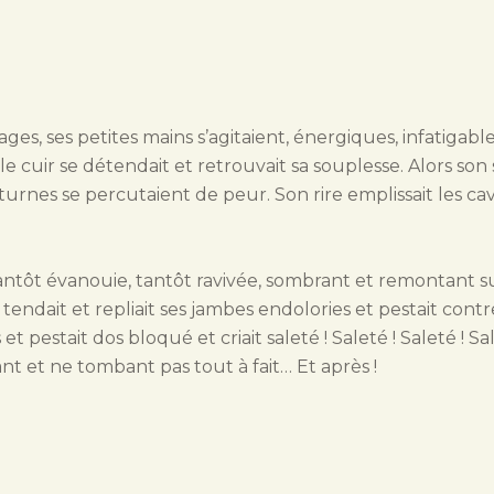
orages, ses petites mains s’agitaient, énergiques, infatigab
le cuir se détendait et retrouvait sa souplesse. Alors son 
urnes se percutaient de peur. Son rire emplissait les cav
tantôt évanouie, tantôt ravivée, sombrant et remontant s
lle tendait et repliait ses jambes endolories et pestait cont
et pestait dos bloqué et criait saleté ! Saleté ! Saleté ! Sa
t et ne tombant pas tout à fait… Et après !