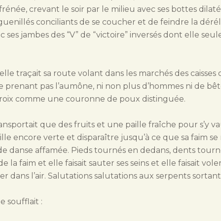
rénée, crevant le soir par le milieu avec ses bottes dila
éguenillés conciliants de se coucher et de feindre la déré
es jambes des “V” de “victoire” inversés dont elle seule 
le traçait sa route volant dans les marchés des caisses de
 prenant pas l’aumône, ni non plus d’hommes ni de bêtes,
e croix comme une couronne de poux distinguée.
ransportait que des fruits et une paille fraîche pour s’y
ille encore verte et disparaître jusqu’à ce que sa faim se 
de de danse affamée. Pieds tournés en dedans, dents tourné
e la faim et elle faisait sauter ses seins et elle faisait vol
er dans l’air. Salutations salutations aux serpents sortan
 soufflait :