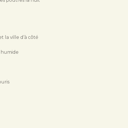
es poutres la nuit
t la ville d’à côté
s humide
ouris