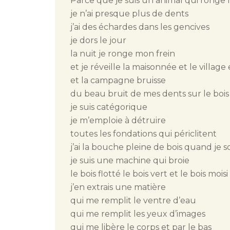
Parce que je suis un animal qui ronge l
je n’ai presque plus de dents
j’ai des échardes dans les gencives
je dors le jour
la nuit je ronge mon frein
et je réveille la maisonnée et le village e
et la campagne bruisse
du beau bruit de mes dents sur le boi
je suis catégorique
je m’emploie à détruire
toutes les fondations qui périclitent
j’ai la bouche pleine de bois quand je s
je suis une machine qui broie
le bois flotté le bois vert et le bois moisi
j’en extrais une matière
qui me remplit le ventre d’eau
qui me remplit les yeux d’images
qui me libère le corps et par le bas